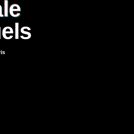
ale
els
is