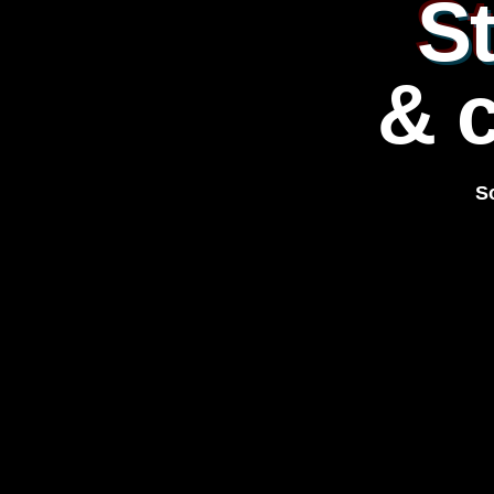
St
& 
S